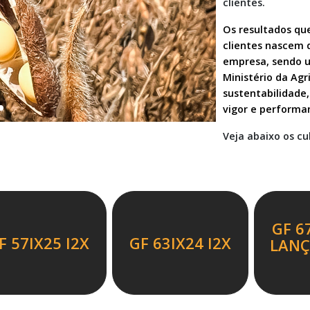
clientes.
Os resultados qu
clientes nascem d
empresa, sendo um
Ministério da Agr
sustentabilidade
vigor e performa
Veja abaixo os cu
GF 6
F 57IX25 I2X
GF 63IX24 I2X
LAN