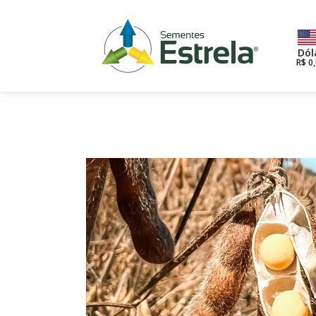
Dól
R$ 0