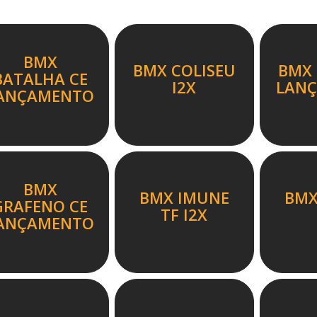
BMX
BMX COLISEU
BMX 
BATALHA CE
I2X
LAN
ANÇAMENTO
BMX
BMX IMUNE
BMX
GRAFENO CE
TF I2X
ANÇAMENTO