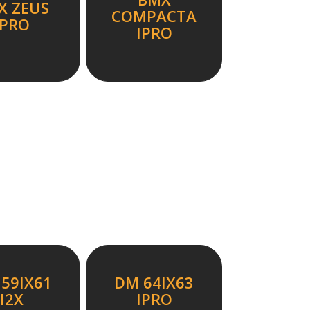
X ZEUS
COMPACTA
IPRO
IPRO
59IX61
DM 64IX63
I2X
IPRO