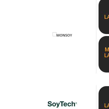
L
M
L
L