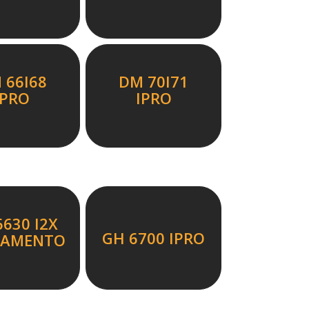
 66I68
DM 70I71
IPRO
IPRO
6630 I2X
GH 6700 IPRO
ÇAMENTO