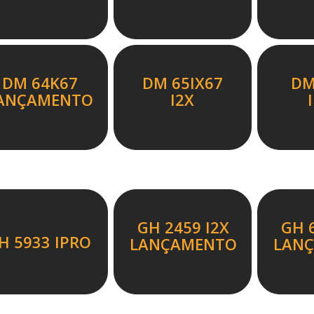
DM 64K67
DM 65IX67
DM
ANÇAMENTO
I2X
GH 2459 I2X
GH 
H 5933 IPRO
LANÇAMENTO
LAN