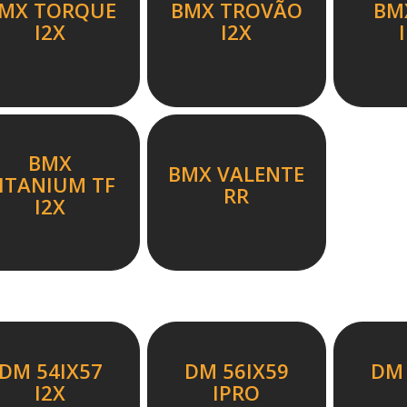
MX TORQUE
BMX TROVÃO
BM
I2X
I2X
BMX
BMX VALENTE
ITANIUM TF
RR
I2X
DM 54IX57
DM 56IX59
DM 
I2X
IPRO