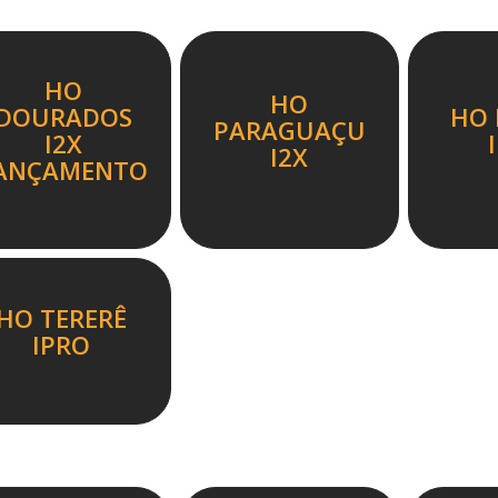
HO
HO
DOURADOS
HO 
PARAGUAÇU
I2X
I2X
ANÇAMENTO
HO TERERÊ
IPRO