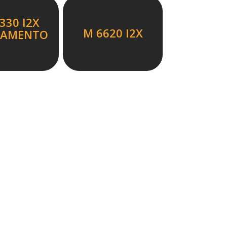
330 I2X
M 6620 I2X
ÇAMENTO