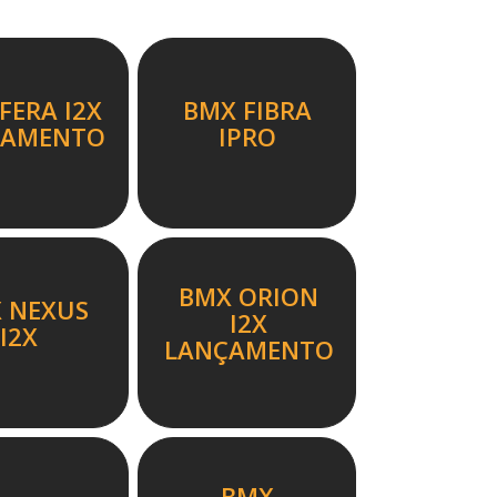
FERA I2X
BMX FIBRA
ÇAMENTO
IPRO
BMX ORION
 NEXUS
I2X
I2X
LANÇAMENTO
BMX