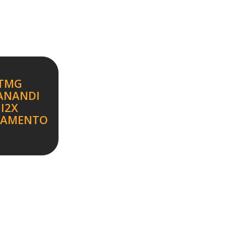
TMG
ANANDI
I2X
ÇAMENTO